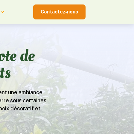
e
Contactez-nous
ote de
ts
utent une ambiance
erre sous certaines
hoix décoratif et